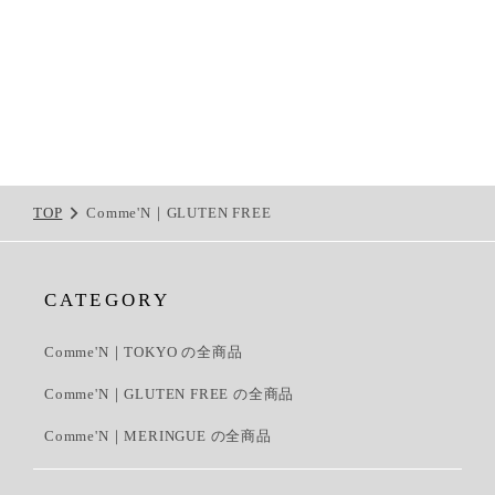
TOP
Comme'N｜GLUTEN FREE
CATEGORY
Comme'N｜TOKYO の全商品
Comme'N｜GLUTEN FREE の全商品
Comme'N｜MERINGUE の全商品