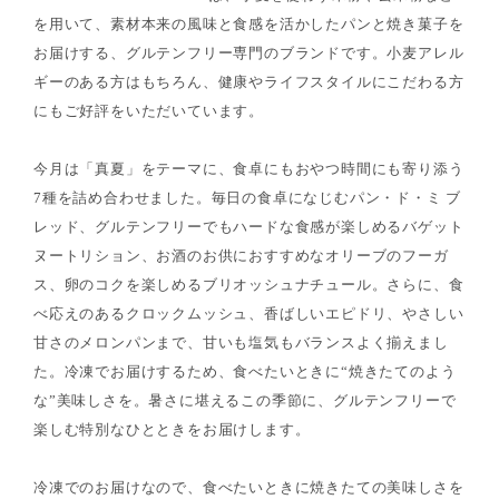
を用いて、素材本来の風味と食感を活かしたパンと焼き菓子を
お届けする、グルテンフリー専門のブランドです。小麦アレル
ギーのある方はもちろん、健康やライフスタイルにこだわる方
にもご好評をいただいています。
今月は「真夏」をテーマに、食卓にもおやつ時間にも寄り添う
7種を詰め合わせました。毎日の食卓になじむパン・ド・ミ ブ
レッド、グルテンフリーでもハードな食感が楽しめるバゲット
ヌートリション、お酒のお供におすすめなオリーブのフーガ
ス、卵のコクを楽しめるブリオッシュナチュール。さらに、食
べ応えのあるクロックムッシュ、香ばしいエピドリ、やさしい
甘さのメロンパンまで、甘いも塩気もバランスよく揃えまし
た。冷凍でお届けするため、食べたいときに“焼きたてのよう
な”美味しさを。暑さに堪えるこの季節に、グルテンフリーで
楽しむ特別なひとときをお届けします。
冷凍でのお届けなので、食べたいときに焼きたての美味しさを