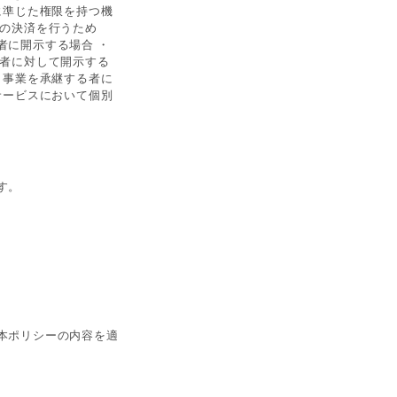
に準じた権限を持つ機
員の決済を行うため
者に開示する場合 ・
う者に対して開示する
、事業を承継する者に
サービスにおいて個別
す。
本ポリシーの内容を適