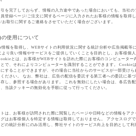
い
取引を完了しておらず、情報の入力途中であった場合においても、当社の
会員登録ページ/ご注文に関するページに入力されたお客様の情報を取得
/お取引に関するご連絡をさせていただく場合がございます。
ie)の使用について
kie情報を取得し、WEBサイトの利用状況に関する統計分析や広告掲載等
様により良い情報やサービスをご提供していくことを目的とし、お客様個
Cookieとは、お客様がWEBサイトを訪れた際にお客様のコンピュータ
とで、それによりコンピューターを識別することができます。 Cookie
効にすることができますが、その場合に当社からのサービスが一部受けら
承ください。 なお、弊社は、広告の配信を委託する第三者への委託に基
保存し、参照する場合があります。 これを無効にしたい場合は、各広告
し、当該クッキーの無効化を手順に従って行ってください。
イトは、お客様が訪問された際に閲覧したページや日時などの情報をアク
ログはお客様個人を特定する情報は取得しておりません。 アクセスログ
などの統計分析にのみ活用し、弊社サイトのサービス向上を目的として利