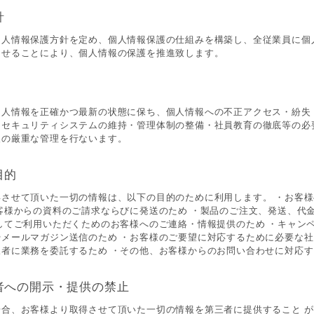
針
個人情報保護方針を定め、個人情報保護の仕組みを構築し、全従業員に個
させることにより、個人情報の保護を推進致します。
個人情報を正確かつ最新の状態に保ち、個人情報への不正アクセス・紛失
、セキュリティシステムの維持・管理体制の整備・社員教育の徹底等の必
報の厳重な管理を行ないます。
目的
得させて頂いた一切の情報は、以下の目的のために利用します。 ・お客
客様からの資料のご請求ならびに発送のため ・製品のご注文、発送、代
してご利用いただくためのお客様へのご連絡・情報提供のため ・キャン
メールマガジン送信のため ・お客様のご要望に対応するために必要な社
者に業務を委託するため ・その他、お客様からのお問い合わせに対応
者への開示・提供の禁止
場合、お客様より取得させて頂いた一切の情報を第三者に提供すること 