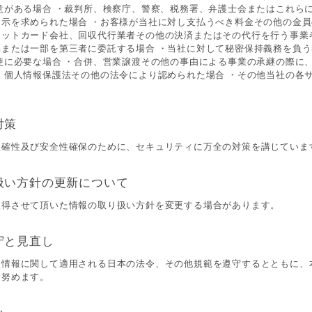
意がある場合 ・裁判所、検察庁、警察、税務署、弁護士会またはこれら
開示を求められた場合 ・お客様が当社に対し支払うべき料金その他の金
ジットカード会社、回収代行業者その他の決済またはその代行を行う事業
部または一部を第三者に委託する場合 ・当社に対して秘密保持義務を負
使に必要な場合 ・合併、営業譲渡その他の事由による事業の承継の際に
・個人情報保護法その他の法令により認められた場合 ・その他当社の各
対策
正確性及び安全性確保のために、セキュリティに万全の対策を講じていま
扱い方針の更新について
取得させて頂いた情報の取り扱い方針を変更する場合があります。
守と見直し
人情報に関して適用される日本の法令、その他規範を遵守するとともに、
に努めます。